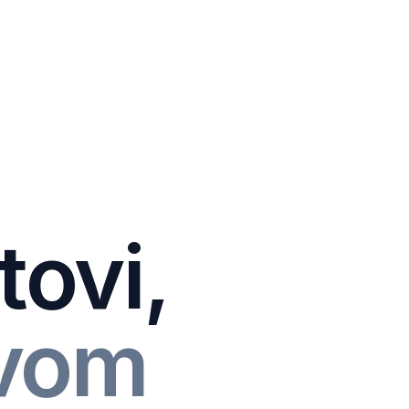
tovi,
svom