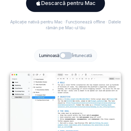
Descarcă pentru Mac
Aplicație nativă pentru Mac · Funcționează offline · Datele
rămân pe Mac-ul tău
Luminoasă
Întunecată